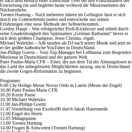
er nach dem Besuch einer Eliteschule 1990 bei den Franziskanern der
Erneuerung ein und begleitet heute weltweit die Missionarinnen der
Nächstenliebe.
Torsten Hartung –
Nach mehreren Jahren im Gefängnis lässt er sich
durch ein Gotteserlebnis taufen und entwickelte aus seinen
Erfahrungen eine neue Methode der Selbsterkenntnis.
Gordon Haupt –
War erfolgreicher Profi-Kickboxer und erhielt durch
seine Gnadenlosigkeit den Spitznamen „German Barbarian“ bevor er
sich dem größten Champion, Jesus Christus, ergab.
Michael Waletzko –
Alle tanzten als DJ nach seiner Musik und jetzt ist
er der größte katholische YouTuber in Deutschland.
Jan-Philipp Goertz –
Vom Top-Manager bei Lufthansa zum fliegenden
Missionar in Deutschland und der ganzen Welt.
Pater Paulus-Maria CFR –
Einer, der aus dem Tal der Ahnungslosen in
das Land der unbegrenzten Möglichkeiten auszog, um in Deutschland
die zweite Gegen-Reformation zu beginnen.
Programm:
9.00 Uhr Heilige Messe Novus Ordo in Latein (Messe der Engel)
10.00 Pater Paulus-Maria CFR.
10.20 Kurze Pause
10.30 Michael Waletzko
11.00 Jan-Philipp Goertz
11.45 Vorstellung von Exodus90 durch Jakob Hasenmeile
12.00 Engel des Herrn
12.05 Mittagspause
13.00 Torsten Hartung
14.00 Fragen & Antworten (Torsten Hartung)