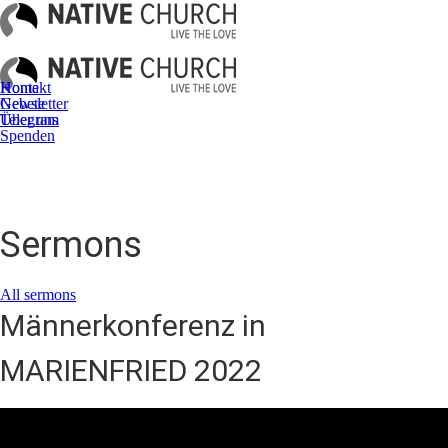
Kontakt
Home
Newsletter
Gebete
Telegram
Über uns
Spenden
Sermons
All sermons
Männerkonferenz in
MARIENFRIED 2022