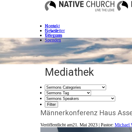
Kontakt
Home
Newsletter
Gebete
Telegram
Über uns
Spenden
Mediathek
Männerkonferenz Haus Ass
Veröffentlicht am21. Mai 2023 | Pastor:
Michael 