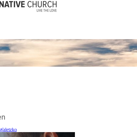
en
Waletzko