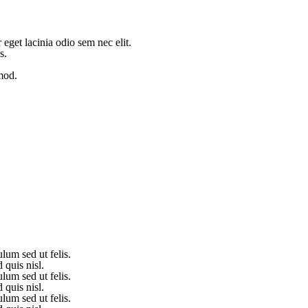
eget lacinia odio sem nec elit.
s.
mod.
lum sed ut felis.
d quis nisl.
lum sed ut felis.
d quis nisl.
lum sed ut felis.