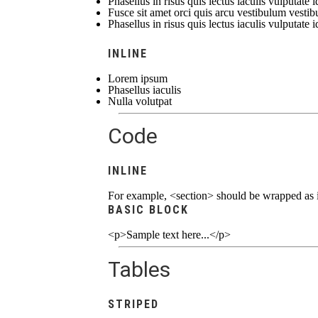
Phasellus in risus quis lectus iaculis vulputate i
Fusce sit amet orci quis arcu vestibulum vestibu
Phasellus in risus quis lectus iaculis vulputate i
INLINE
Lorem ipsum
Phasellus iaculis
Nulla volutpat
Code
INLINE
For example,
<section>
should be wrapped as i
BASIC BLOCK
<p>Sample text here...</p>
Tables
STRIPED