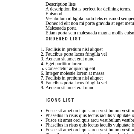
Description lists
A description list is perfect for defining terms.
Euismod
Vestibulum id ligula porta felis euismod semper 
Donec id elit non mi porta gravida at eget metu
Malesuada porta
Etiam porta sem malesuada magna mollis euis
ORDERED LIST
Facilisis in pretium nisl aliquet
Faucibus porta lacus fringilla vel
Aenean sit amet erat nunc
Eget porttitor lorem
Consectetur adipiscing elit
Integer molestie lorem at massa
Facilisis in pretium nisl aliquet
Faucibus porta lacus fringilla vel
Aenean sit amet erat nunc
ICONS LIST
Fusce sit amet orci quis arcu vestibulum vestibu
Phasellus in risus quis lectus iaculis vulputate i
Fusce sit amet orci quis arcu vestibulum vestibu
Phasellus in risus quis lectus iaculis vulputate i
Fusce sit amet orci quis arcu vestibulum vestibu