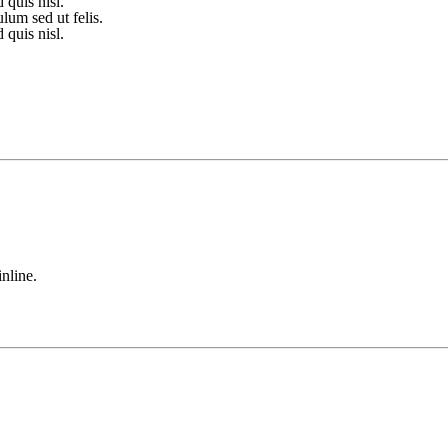
d quis nisl.
lum sed ut felis.
d quis nisl.
nline.