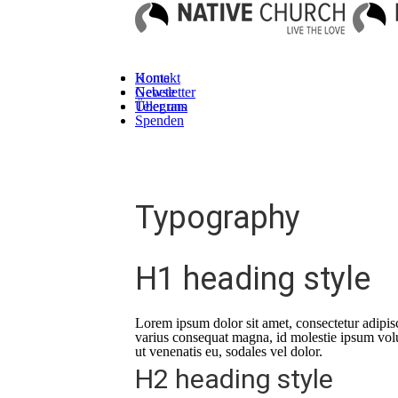
Kontakt
Home
Newsletter
Gebete
Telegram
Über uns
Spenden
Typography
H1 heading style
Lorem ipsum dolor sit amet, consectetur adipisci
varius consequat magna, id molestie ipsum volut
ut venenatis eu, sodales vel dolor.
H2 heading style