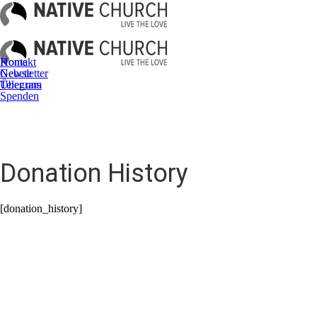
Kontakt
Home
Newsletter
Gebete
Telegram
Über uns
Spenden
Donation History
[donation_history]