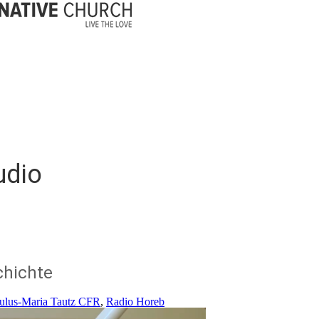
udio
chichte
aulus-Maria Tautz CFR
,
Radio Horeb