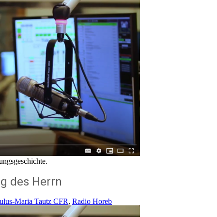
fungsgeschichte.
g des Herrn
aulus-Maria Tautz CFR
,
Radio Horeb