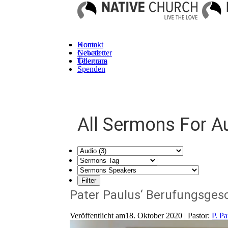
Kontakt
Home
Newsletter
Gebete
Telegram
Über uns
Spenden
All Sermons For A
Pater Paulus‘ Berufungsges
Veröffentlicht am18. Oktober 2020 | Pastor:
P. P