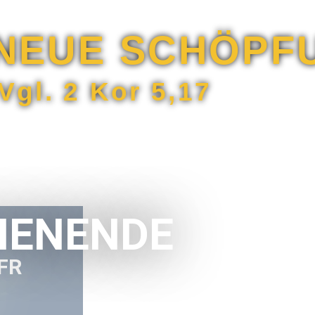
NEUE SCHÖPF
Vgl. 2 Kor 5,17
ENENDE
CFR